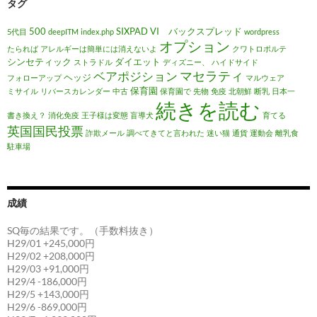
タグ
500
SIXPAD
VI バックスプレッド
5代目
deepITM
index.php
wordpress
オプション
たられば
アレルギーは簡単には消えないよ
クワトロポルテ
シンセティック
ダイエット
ストラドル
ディズニー、
ハイドサイド
マセラティ
ベアポジション
ヘッジ
フォローアップ
マルウェア
保育園
ミサイル
リバースカレンダー
中古
保育園で
先物
免疫
北朝鮮
断乳
日本一
続きを読む
書き換え？
消化免疫
王子様は変態
盲導犬
育てる
英国国民投票
詐欺メール
調べてきてと言われた
迷い猫
通貨
運動会
離乳食
駐車場
成績
SQ毎の結果です。（手数料抜き）
H29/01 +245,000円
H29/02 +208,000円
H29/03 +91,000円
H29/4 -186,000円
H29/5 +143,000円
H29/6 -869,000円