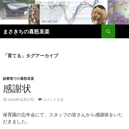
コ
ン
テ
ン
検
ツ
まさきちの喜怒哀楽
索
へ
ス
キ
「育てる」タグアーカイブ
ッ
プ
診察室での喜怒哀楽
感謝状
2016年12月27日
コメントする
保育園の忘年会にて、スタッフの皆さんから感謝状をいた
だきました。