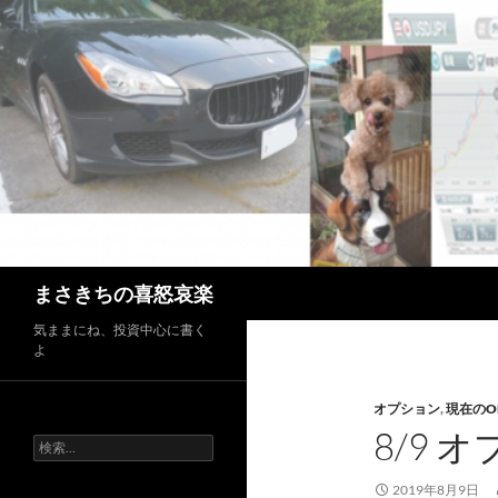
コ
ン
テ
ン
ツ
へ
ス
キ
ッ
プ
検
まさきちの喜怒哀楽
索
気ままにね、投資中心に書く
よ
オプション
,
現在のO
8/9 
検
索:
2019年8月9日