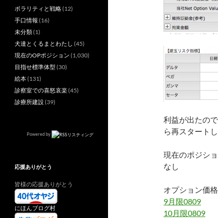
ボラリティと戦略
(12)
手口情報
(16)
未分類
(1)
犬達とくるまとわたし
(45)
現在のOPポジション
(1,030)
目指せ標準体型
(30)
絵本
(131)
診察室での喜怒哀楽
(45)
診療所建設
(39)
利益が出たので、
ら再スタートし
Powered by
現在のポジショ
なし
応援ありがとう
皆様の応援ありがとう
オプション価格
9月限0809
にほんブログ村
10月限0809