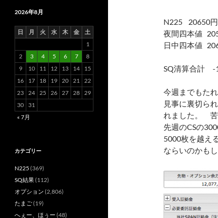
2026年8月
N225 20650円 
日
月
火
水
木
金
土
夜間四本値 2056
1
日中四本値 2069
2
3
4
5
6
7
8
SQ清算合計 -1
9
10
11
12
13
14
15
16
17
18
19
20
21
22
今週までもたれ
23
24
25
26
27
28
29
見事に裏切られ
30
31
れました。 苦
« 7月
先週のCSの3
5000枚を越
ならいのかもし
カテゴリー
N225
(369)
SQ結果
(112)
オプション
(2,806)
たまご
(19)
へぇー、ほぅー
(48)