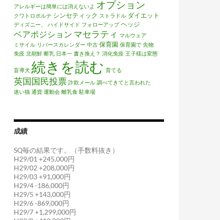
オプション
アレルギーは簡単には消えないよ
シンセティック
ダイエット
クワトロポルテ
ストラドル
ヘッジ
ディズニー、
ハイドサイド
フォローアップ
マセラティ
ベアポジション
マルウェア
保育園
ミサイル
リバースカレンダー
中古
保育園で
先物
免疫
北朝鮮
断乳
日本一
書き換え？
消化免疫
王子様は変態
続きを読む
盲導犬
育てる
英国国民投票
詐欺メール
調べてきてと言われた
迷い猫
通貨
運動会
離乳食
駐車場
成績
SQ毎の結果です。（手数料抜き）
H29/01 +245,000円
H29/02 +208,000円
H29/03 +91,000円
H29/4 -186,000円
H29/5 +143,000円
H29/6 -869,000円
H29/7 +1,299,000円