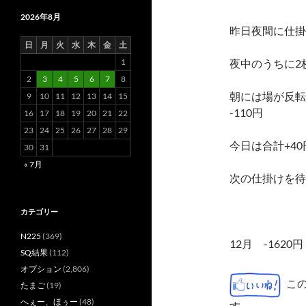
2026年8月
昨日夜間に仕掛
日
月
火
水
木
金
土
1
夜中のうちに2枚
2
3
4
5
6
7
8
朝には場が反転
9
10
11
12
13
14
15
-110円
16
17
18
19
20
21
22
23
24
25
26
27
28
29
今日は合計+40
30
31
« 7月
次の仕掛けを待
カテゴリー
N225
(369)
12月 -1620円
SQ結果
(112)
オプション
(2,806)
こ
たまご
(19)
へぇー、ほぅー
(48)
す