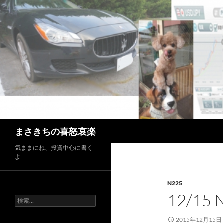
コ
ン
テ
ン
ツ
へ
ス
キ
ッ
プ
検
まさきちの喜怒哀楽
索
気ままにね、投資中心に書く
よ
N225
12/15 
検
索:
2015年12月15日