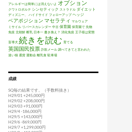
オプション
アレルギーは簡単には消えないよ
シンセティック
ダイエット
クワトロポルテ
ストラドル
ヘッジ
ディズニー、
ハイドサイド
フォローアップ
マセラティ
ベアポジション
マルウェア
保育園
ミサイル
リバースカレンダー
中古
保育園で
先物
免疫
北朝鮮
断乳
日本一
書き換え？
消化免疫
王子様は変態
続きを読む
盲導犬
育てる
英国国民投票
詐欺メール
調べてきてと言われた
迷い猫
通貨
運動会
離乳食
駐車場
成績
SQ毎の結果です。（手数料抜き）
H29/01 +245,000円
H29/02 +208,000円
H29/03 +91,000円
H29/4 -186,000円
H29/5 +143,000円
H29/6 -869,000円
H29/7 +1,299,000円