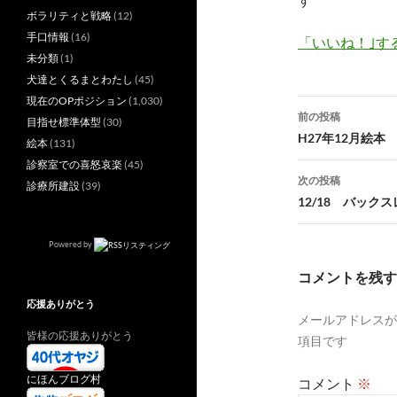
ボラリティと戦略
(12)
手口情報
(16)
「いいね！｣す
未分類
(1)
犬達とくるまとわたし
(45)
現在のOPポジション
(1,030)
投
前の投稿
目指せ標準体型
(30)
稿
H27年12月絵本
絵本
(131)
診察室での喜怒哀楽
(45)
ナ
次の投稿
診療所建設
(39)
ビ
12/18 バック
ゲ
Powered by
ー
コメントを残す
シ
応援ありがとう
メールアドレスが
ョ
皆様の応援ありがとう
項目です
ン
にほんブログ村
コメント
※