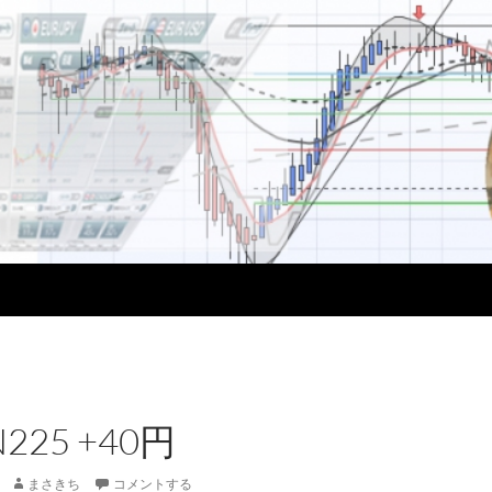
N225 +40円
まさきち
コメントする