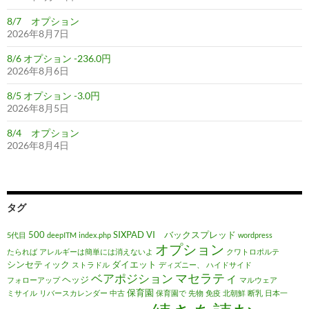
8/7 オプション
2026年8月7日
8/6 オプション -236.0円
2026年8月6日
8/5 オプション -3.0円
2026年8月5日
8/4 オプション
2026年8月4日
タグ
500
SIXPAD
VI バックスプレッド
5代目
deepITM
index.php
wordpress
オプション
たられば
アレルギーは簡単には消えないよ
クワトロポルテ
シンセティック
ダイエット
ストラドル
ディズニー、
ハイドサイド
マセラティ
ベアポジション
ヘッジ
フォローアップ
マルウェア
保育園
ミサイル
リバースカレンダー
中古
保育園で
先物
免疫
北朝鮮
断乳
日本一