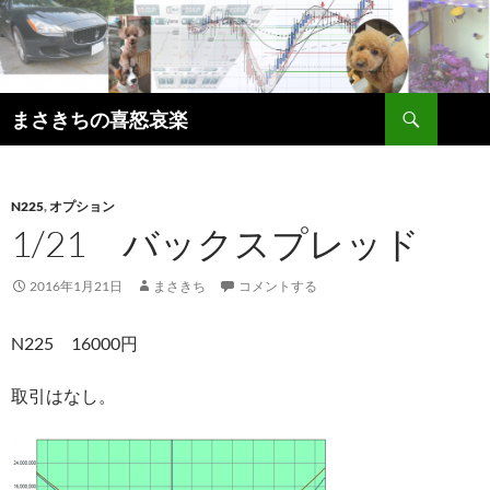
コ
ン
テ
ン
検
ツ
まさきちの喜怒哀楽
索
へ
ス
キ
N225
,
オプション
ッ
1/21 バックスプレッド
プ
2016年1月21日
まさきち
コメントする
N225 16000円
取引はなし。