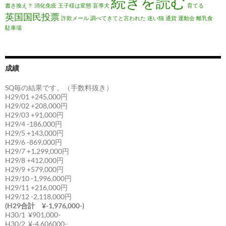
続きを読む
書き換え？
消化免疫
王子様は変態
盲導犬
育てる
英国国民投票
詐欺メール
調べてきてと言われた
迷い猫
通貨
運動会
離乳食
駐車場
成績
SQ毎の結果です。（手数料抜き）
H29/01 +245,000円
H29/02 +208,000円
H29/03 +91,000円
H29/4 -186,000円
H29/5 +143,000円
H29/6 -869,000円
H29/7 +1,299,000円
H29/8 +412,000円
H29/9 +579,000円
H29/10 -1,996,000円
H29/11 +216,000円
H29/12 -2,118,000円
(H29合計 ¥-1,976,000-)
H30/1 ¥901,000-
H30/2 ¥-4,606000-