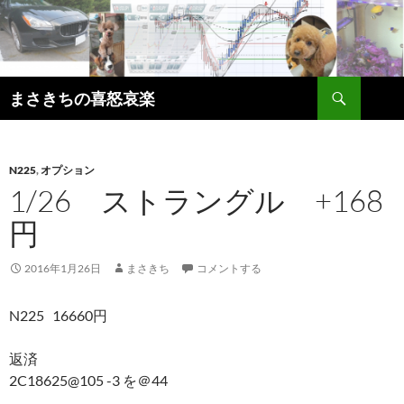
コ
ン
テ
ン
検
ツ
まさきちの喜怒哀楽
索
へ
ス
キ
N225
,
オプション
ッ
1/26 ストラングル +168
プ
円
2016年1月26日
まさきち
コメントする
N225 16660円
返済
2C18625@105 -3 を＠44