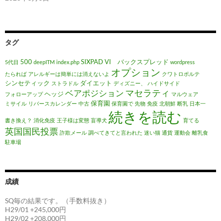
タグ
500
SIXPAD
VI バックスプレッド
5代目
deepITM
index.php
wordpress
オプション
たられば
アレルギーは簡単には消えないよ
クワトロポルテ
シンセティック
ダイエット
ストラドル
ディズニー、
ハイドサイド
マセラティ
ベアポジション
ヘッジ
フォローアップ
マルウェア
保育園
ミサイル
リバースカレンダー
中古
保育園で
先物
免疫
北朝鮮
断乳
日本一
続きを読む
書き換え？
消化免疫
王子様は変態
盲導犬
育てる
英国国民投票
詐欺メール
調べてきてと言われた
迷い猫
通貨
運動会
離乳食
駐車場
成績
SQ毎の結果です。（手数料抜き）
H29/01 +245,000円
H29/02 +208,000円