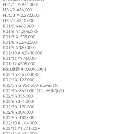
H31/1 ¥-974,000-
H31/2 ¥36,000-
H31/3 ¥-2,292,000-
H31/4 ¥310,000-
R01/5 ¥468,000-
R01/6 ¥1,306,000-
R01/7 ¥-535,000-
R01/8 ¥1,542,500-
R01/9 ¥330,000-
R01/10 ¥-4,5430,000-
R01/11 ¥924,000-
R01/12 ¥405,000-
(R01合計 ¥-3,009,500-)
R02/1 ¥-267,000-(3)
R02/2 ¥-123,000-
R02/3 ¥-2,956,500-
(Covid-19)
R02/4 ¥-867,000- (1/ルール修正)
R02/5 ¥356,000-
R02/6 ¥871,000-
R02/7 ¥-190,000-
R02/8 ¥204,000-
R02/9 ¥-182,000-
R02/10 ¥-164,000-
R02/11 ¥1,271,000-
R02/12 ¥-424,000-