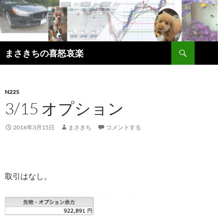
コ
ン
テ
ン
検
ツ
まさきちの喜怒哀楽
索
へ
ス
キ
N225
ッ
3/15 オプション
プ
2016年3月15日
まさきち
コメントする
取引はなし。