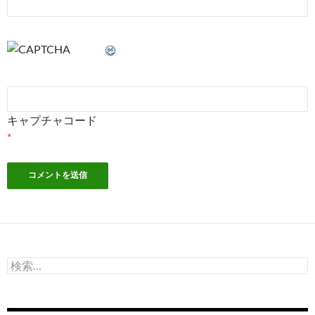
キャプチャコード
*
検
索: