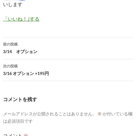
いします
「いいね！｣する
投
前の投稿
稿
3/14 オプション
ナ
次の投稿
ビ
3/16 オプション +195円
ゲ
ー
コメントを残す
シ
メールアドレスが公開されることはありません。
※
が付いている欄
ョ
は必須項目です
ン
コメント
※