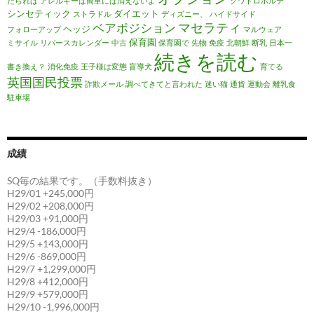
たられば
アレルギーは簡単には消えないよ
クワトロポルテ
シンセティック
ダイエット
ストラドル
ディズニー、
ハイドサイド
マセラティ
ベアポジション
ヘッジ
フォローアップ
マルウェア
保育園
ミサイル
リバースカレンダー
中古
保育園で
先物
免疫
北朝鮮
断乳
日本一
続きを読む
書き換え？
消化免疫
王子様は変態
盲導犬
育てる
英国国民投票
詐欺メール
調べてきてと言われた
迷い猫
通貨
運動会
離乳食
駐車場
成績
SQ毎の結果です。（手数料抜き）
H29/01 +245,000円
H29/02 +208,000円
H29/03 +91,000円
H29/4 -186,000円
H29/5 +143,000円
H29/6 -869,000円
H29/7 +1,299,000円
H29/8 +412,000円
H29/9 +579,000円
H29/10 -1,996,000円