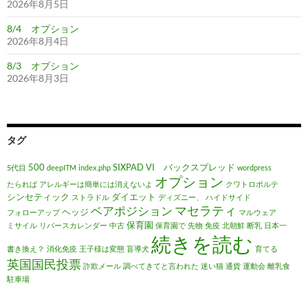
2026年8月5日
8/4 オプション
2026年8月4日
8/3 オプション
2026年8月3日
タグ
500
SIXPAD
VI バックスプレッド
5代目
deepITM
index.php
wordpress
オプション
たられば
アレルギーは簡単には消えないよ
クワトロポルテ
シンセティック
ダイエット
ストラドル
ディズニー、
ハイドサイド
マセラティ
ベアポジション
ヘッジ
フォローアップ
マルウェア
保育園
ミサイル
リバースカレンダー
中古
保育園で
先物
免疫
北朝鮮
断乳
日本一
続きを読む
書き換え？
消化免疫
王子様は変態
盲導犬
育てる
英国国民投票
詐欺メール
調べてきてと言われた
迷い猫
通貨
運動会
離乳食
駐車場