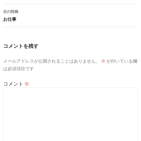
ナ
次の投稿
ビ
お仕事
ゲ
ー
コメントを残す
シ
メールアドレスが公開されることはありません。
※
が付いている欄
ョ
は必須項目です
ン
コメント
※