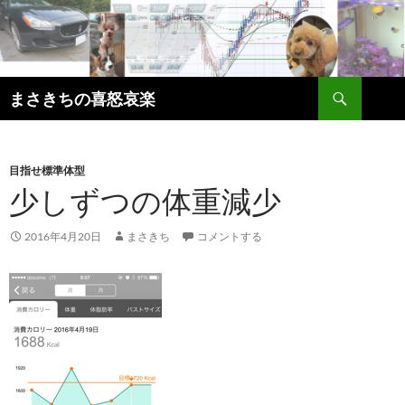
コ
ン
テ
ン
検
ツ
まさきちの喜怒哀楽
索
へ
ス
キ
目指せ標準体型
ッ
少しずつの体重減少
プ
2016年4月20日
まさきち
コメントする