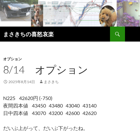
コ
ン
テ
ン
検
ツ
まさきちの喜怒哀楽
索
へ
ス
キ
オプション
ッ
8/14 オプション
プ
2025年8月14日
まさきち
N225 42620円 (-750)
夜間四本値 43450 43480 43040 43140
日中四本値 43070 43200 42600 42620
だいぶ上がって、だいぶ下がったね。