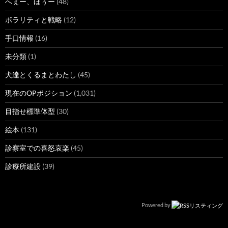
へぇー、ほぅー
(48)
ボラリティと戦略
(12)
手口情報
(16)
未分類
(1)
犬達とくるまとわたし
(45)
現在のOPポジション
(1,031)
目指せ標準体型
(30)
絵本
(131)
診察室での喜怒哀楽
(45)
診療所建設
(39)
Powered by