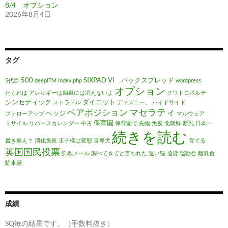
8/4 オプション
2026年8月4日
タグ
500
SIXPAD
VI バックスプレッド
5代目
deepITM
index.php
wordpress
オプション
たられば
アレルギーは簡単には消えないよ
クワトロポルテ
シンセティック
ダイエット
ストラドル
ディズニー、
ハイドサイド
マセラティ
ベアポジション
ヘッジ
フォローアップ
マルウェア
保育園
ミサイル
リバースカレンダー
中古
保育園で
先物
免疫
北朝鮮
断乳
日本一
続きを読む
書き換え？
消化免疫
王子様は変態
盲導犬
育てる
英国国民投票
詐欺メール
調べてきてと言われた
迷い猫
通貨
運動会
離乳食
駐車場
成績
SQ毎の結果です。（手数料抜き）