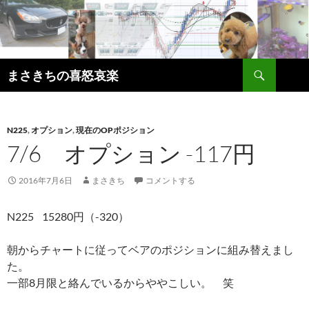
コ
ン
テ
ン
検
ツ
まさきちの喜怒哀楽
索
へ
ス
キ
N225
,
オプション
,
現在のOPポジション
ッ
7/6 オプション -117円
プ
2016年7月6日
まさきち
コメントする
N225 15280円（-320）
朝からチャートに従ってベアのポジションに組み替えまし
た。
一部8月限と絡んでいるからややこしい。 笑