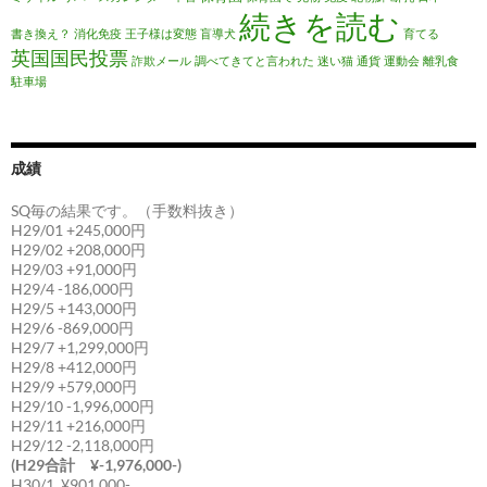
続きを読む
書き換え？
消化免疫
王子様は変態
盲導犬
育てる
英国国民投票
詐欺メール
調べてきてと言われた
迷い猫
通貨
運動会
離乳食
駐車場
成績
SQ毎の結果です。（手数料抜き）
H29/01 +245,000円
H29/02 +208,000円
H29/03 +91,000円
H29/4 -186,000円
H29/5 +143,000円
H29/6 -869,000円
H29/7 +1,299,000円
H29/8 +412,000円
H29/9 +579,000円
H29/10 -1,996,000円
H29/11 +216,000円
H29/12 -2,118,000円
(H29合計 ¥-1,976,000-)
H30/1 ¥901,000-