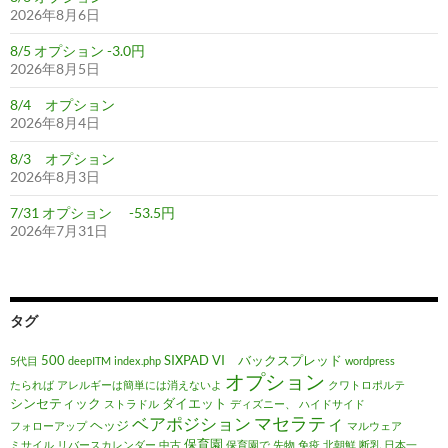
2026年8月6日
8/5 オプション -3.0円
2026年8月5日
8/4 オプション
2026年8月4日
8/3 オプション
2026年8月3日
7/31 オプション -53.5円
2026年7月31日
タグ
500
SIXPAD
VI バックスプレッド
5代目
deepITM
index.php
wordpress
オプション
たられば
アレルギーは簡単には消えないよ
クワトロポルテ
シンセティック
ダイエット
ストラドル
ディズニー、
ハイドサイド
マセラティ
ベアポジション
ヘッジ
フォローアップ
マルウェア
保育園
ミサイル
リバースカレンダー
中古
保育園で
先物
免疫
北朝鮮
断乳
日本一