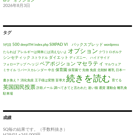
2026年8月3日
タグ
500
SIXPAD
VI バックスプレッド
5代目
deepITM
index.php
wordpress
オプション
たられば
アレルギーは簡単には消えないよ
クワトロポルテ
シンセティック
ダイエット
ストラドル
ディズニー、
ハイドサイド
マセラティ
ベアポジション
ヘッジ
フォローアップ
マルウェア
保育園
ミサイル
リバースカレンダー
中古
保育園で
先物
免疫
北朝鮮
断乳
日本一
続きを読む
書き換え？
消化免疫
王子様は変態
盲導犬
育てる
英国国民投票
詐欺メール
調べてきてと言われた
迷い猫
通貨
運動会
離乳食
駐車場
成績
SQ毎の結果です。（手数料抜き）
H29/01 +245,000円