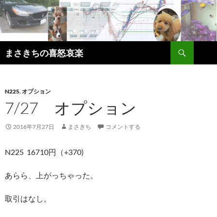
コ
ン
テ
ン
検
ツ
まさきちの喜怒哀楽
索
へ
ス
キ
N225
,
オプション
ッ
7/27 オプション
プ
2016年7月27日
まさきち
コメントする
N225 16710円（+370)
あらら、上がっちゃった。
取引はなし。