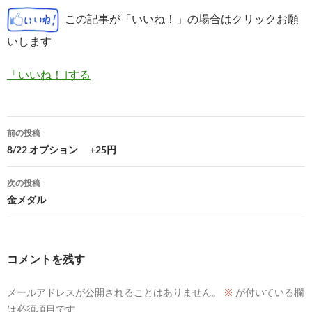
この記事が「いいね！」の場合はクリックお願
いします
「いいね！｣する
投
前の投稿
稿
8/22 オプション +25円
ナ
次の投稿
ビ
金メダル
ゲ
ー
コメントを残す
シ
メールアドレスが公開されることはありません。
※
が付いている欄
ョ
は必須項目です