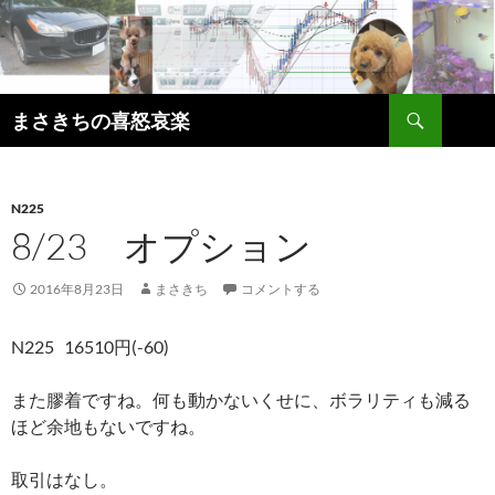
コ
ン
テ
ン
検
ツ
まさきちの喜怒哀楽
索
へ
ス
キ
N225
ッ
8/23 オプション
プ
2016年8月23日
まさきち
コメントする
N225 16510円(-60)
また膠着ですね。何も動かないくせに、ボラリティも減る
ほど余地もないですね。
取引はなし。