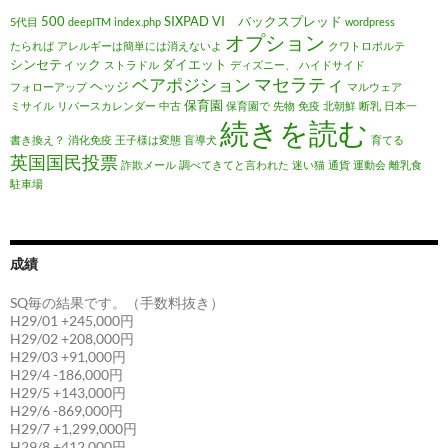
500
SIXPAD
VI バックスプレッド
5代目
deepITM
index.php
wordpress
オプション
たられば
アレルギーは簡単には消えないよ
クワトロポルテ
シンセティック
ダイエット
ストラドル
ディズニー、
ハイドサイド
マセラティ
ベアポジション
ヘッジ
フォローアップ
マルウェア
保育園
ミサイル
リバースカレンダー
中古
保育園で
先物
免疫
北朝鮮
断乳
日本一
続きを読む
書き換え？
消化免疫
王子様は変態
盲導犬
育てる
英国国民投票
詐欺メール
調べてきてと言われた
迷い猫
通貨
運動会
離乳食
駐車場
成績
SQ毎の結果です。（手数料抜き）
H29/01 +245,000円
H29/02 +208,000円
H29/03 +91,000円
H29/4 -186,000円
H29/5 +143,000円
H29/6 -869,000円
H29/7 +1,299,000円
H29/8 +412,000円