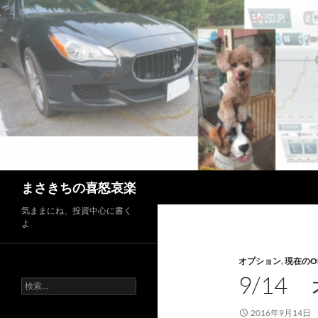
コ
ン
テ
ン
ツ
へ
ス
キ
ッ
プ
検
まさきちの喜怒哀楽
索
気ままにね、投資中心に書く
よ
オプション
,
現在のO
9/14
検
索:
2016年9月14日