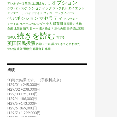
オプション
アレルギーは簡単には消えないよ
シンセティック
ダイエット
クワトロポルテ
ストラドル
ヘッジ
ディズニー、
ハイドサイド
フォローアップ
マセラティ
ベアポジション
マルウェア
保育園
ミサイル
リバースカレンダー
中古
保育園で
先物
免疫
北朝鮮
断乳
日本一
書き換え？
消化免疫
王子様は変態
続きを読む
盲導犬
育てる
英国国民投票
詐欺メール
調べてきてと言われた
迷い猫
通貨
運動会
離乳食
駐車場
成績
SQ毎の結果です。（手数料抜き）
H29/01 +245,000円
H29/02 +208,000円
H29/03 +91,000円
H29/4 -186,000円
H29/5 +143,000円
H29/6 -869,000円
H29/7 +1,299,000円