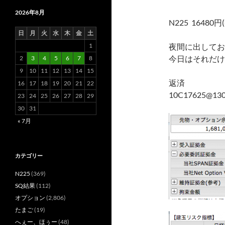
2026年8月
N225 16480円(
日
月
火
水
木
金
土
1
夜間に出してお
今日はそれだけ
2
3
4
5
6
7
8
9
10
11
12
13
14
15
返済
16
17
18
19
20
21
22
10C17625@13
23
24
25
26
27
28
29
30
31
« 7月
カテゴリー
N225
(369)
SQ結果
(112)
オプション
(2,806)
たまご
(19)
へぇー、ほぅー
(48)