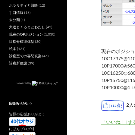
ボラリティと戦略
(12)
手口情報
(16)
未分類
(1)
犬達とくるまとわたし
(45)
現在のOPポジション
(1,030)
目指せ標準体型
(30)
絵本
(131)
現在のポジショ
診察室での喜怒哀楽
(45)
10C17375@110
診療所建設
(39)
10P17000@560
10C16250@680
10P15750@115
Powered by
10P10000@4 +
応援ありがとう
2
人
皆様の応援ありがとう
「いいね！｣す
にほんブログ村