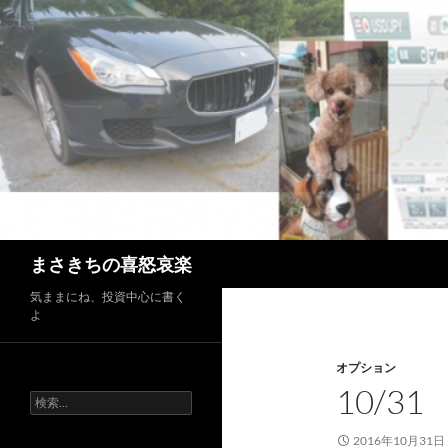
コ
ン
テ
ン
ツ
へ
ス
キ
ッ
プ
検
まさきちの喜怒哀楽
索
気ままにね、投資中心に書く
よ
オプション
10/3
検
索:
2016年10月31日