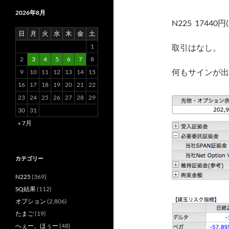
2026年8月
N225 17440円(
日
月
火
水
木
金
土
1
取引はなし。
2
3
4
5
6
7
8
何もサインが出
9
10
11
12
13
14
15
16
17
18
19
20
21
22
23
24
25
26
27
28
29
30
31
« 7月
カテゴリー
N225
(369)
SQ結果
(112)
オプション
(2,806)
たまご
(19)
へぇー、ほぅー
(48)