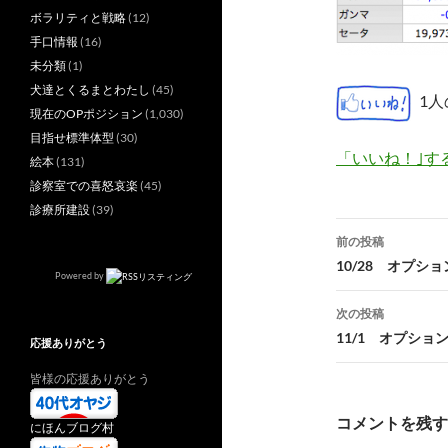
ボラリティと戦略
(12)
手口情報
(16)
未分類
(1)
犬達とくるまとわたし
(45)
1
現在のOPポジション
(1,030)
目指せ標準体型
(30)
「いいね！｣す
絵本
(131)
診察室での喜怒哀楽
(45)
診療所建設
(39)
投
前の投稿
稿
10/28 オプショ
Powered by
ナ
次の投稿
ビ
11/1 オプショ
応援ありがとう
ゲ
皆様の応援ありがとう
ー
コメントを残す
にほんブログ村
シ