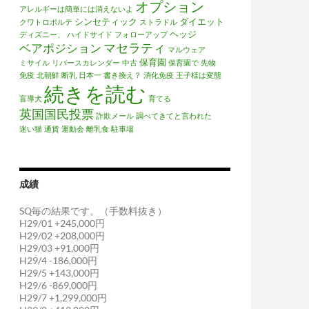
オプション
アレルギーは簡単には消えないよ
シンセティック
ダイエット
クワトロポルテ
ストラドル
ヘッジ
ディズニー、
ハイドサイド
フォローアップ
マセラティ
ベアポジション
マルウェア
保育園
ミサイル
リバースカレンダー
中古
保育園で
先物
免疫
北朝鮮
断乳
日本一
書き換え？
消化免疫
王子様は変態
続きを読む
盲導犬
育てる
英国国民投票
詐欺メール
調べてきてと言われた
迷い猫
通貨
運動会
離乳食
駐車場
成績
SQ毎の結果です。（手数料抜き）
H29/01 +245,000円
H29/02 +208,000円
H29/03 +91,000円
H29/4 -186,000円
H29/5 +143,000円
H29/6 -869,000円
H29/7 +1,299,000円