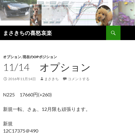
コ
ン
テ
ン
検
ツ
まさきちの喜怒哀楽
索
へ
ス
キ
オプション
,
現在のOPポジション
ッ
11/14 オプション
プ
2016年11月14日
まさきち
コメントする
N225 17660円(+260)
新規一転、さぁ、12月限も頑張ります。
新規
12C17375＠490