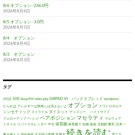
8/6 オプション -236.0円
2026年8月6日
8/5 オプション -3.0円
2026年8月5日
8/4 オプション
2026年8月4日
8/3 オプション
2026年8月3日
タグ
500
SIXPAD
VI バックスプレッド
5代目
deepITM
index.php
wordpress
オプション
たられば
アレルギーは簡単には消えないよ
クワトロポルテ
シンセティック
ダイエット
ストラドル
ディズニー、
ハイドサイド
マセラティ
ベアポジション
ヘッジ
フォローアップ
マルウェア
保育園
ミサイル
リバースカレンダー
中古
保育園で
先物
免疫
北朝鮮
断乳
日本一
続きを読む
書き換え？
消化免疫
王子様は変態
盲導犬
育てる