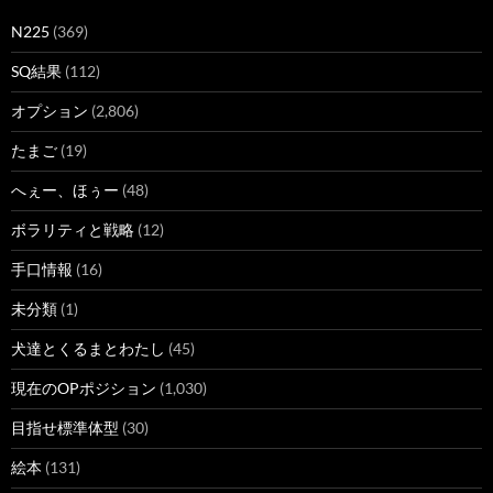
N225
(369)
SQ結果
(112)
オプション
(2,806)
たまご
(19)
へぇー、ほぅー
(48)
ボラリティと戦略
(12)
手口情報
(16)
未分類
(1)
犬達とくるまとわたし
(45)
現在のOPポジション
(1,030)
目指せ標準体型
(30)
絵本
(131)