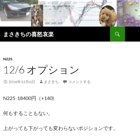
コ
ン
テ
ン
検
ツ
まさきちの喜怒哀楽
索
へ
ス
キ
N225
ッ
12/6 オプション
プ
2016年12月6日
まさきち
コメントする
N225 18400円（+140)
何もすることもない。
上がっても下がっても変わらないポジションです。