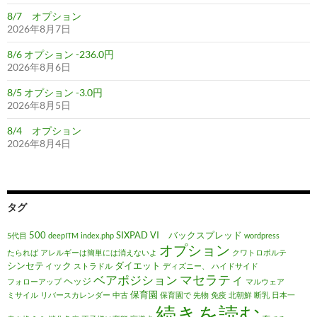
8/7 オプション
2026年8月7日
8/6 オプション -236.0円
2026年8月6日
8/5 オプション -3.0円
2026年8月5日
8/4 オプション
2026年8月4日
タグ
500
SIXPAD
VI バックスプレッド
5代目
deepITM
index.php
wordpress
オプション
たられば
アレルギーは簡単には消えないよ
クワトロポルテ
シンセティック
ダイエット
ストラドル
ディズニー、
ハイドサイド
マセラティ
ベアポジション
ヘッジ
フォローアップ
マルウェア
保育園
ミサイル
リバースカレンダー
中古
保育園で
先物
免疫
北朝鮮
断乳
日本一
続きを読む