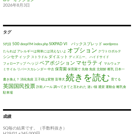
2026年8月3日
タグ
500
SIXPAD
VI バックスプレッド
5代目
deepITM
index.php
wordpress
オプション
たられば
アレルギーは簡単には消えないよ
クワトロポルテ
シンセティック
ダイエット
ストラドル
ディズニー、
ハイドサイド
マセラティ
ベアポジション
ヘッジ
フォローアップ
マルウェア
保育園
ミサイル
リバースカレンダー
中古
保育園で
先物
免疫
北朝鮮
断乳
日本一
続きを読む
書き換え？
消化免疫
王子様は変態
盲導犬
育てる
英国国民投票
詐欺メール
調べてきてと言われた
迷い猫
通貨
運動会
離乳食
駐車場
成績
SQ毎の結果です。（手数料抜き）
H29/01 +245,000円