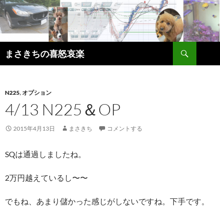
コ
ン
テ
ン
検
ツ
まさきちの喜怒哀楽
索
へ
ス
キ
N225
,
オプション
ッ
4/13 N225＆OP
プ
2015年4月13日
まさきち
コメントする
SQは通過しましたね。
2万円越えているし〜〜
でもね、あまり儲かった感じがしないですね。下手です。