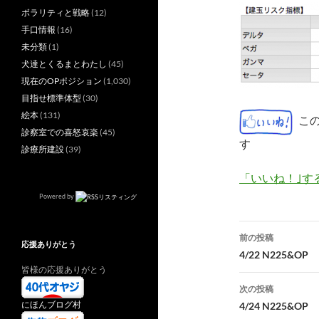
ボラリティと戦略
(12)
手口情報
(16)
未分類
(1)
犬達とくるまとわたし
(45)
現在のOPポジション
(1,030)
目指せ標準体型
(30)
絵本
(131)
こ
診察室での喜怒哀楽
(45)
す
診療所建設
(39)
「いいね！｣す
Powered by
投
前の投稿
応援ありがとう
稿
4/22 N225&OP
皆様の応援ありがとう
ナ
次の投稿
ビ
にほんブログ村
4/24 N225&OP