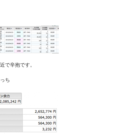
近で辛抱です。
っち