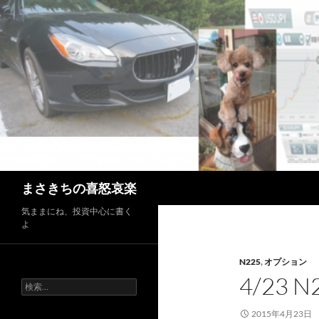
コ
ン
テ
ン
ツ
へ
ス
キ
ッ
プ
検
まさきちの喜怒哀楽
索
気ままにね、投資中心に書く
よ
N225
,
オプション
4/23 
検
索:
2015年4月23日