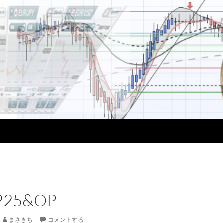
N225&OP
まさきち
コメントする