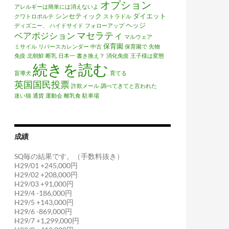
オプション
アレルギーは簡単には消えないよ
シンセティック
ダイエット
クワトロポルテ
ストラドル
ヘッジ
ディズニー、
ハイドサイド
フォローアップ
マセラティ
ベアポジション
マルウェア
保育園
ミサイル
リバースカレンダー
中古
保育園で
先物
免疫
北朝鮮
断乳
日本一
書き換え？
消化免疫
王子様は変態
続きを読む
盲導犬
育てる
英国国民投票
詐欺メール
調べてきてと言われた
迷い猫
通貨
運動会
離乳食
駐車場
成績
SQ毎の結果です。（手数料抜き）
H29/01 +245,000円
H29/02 +208,000円
H29/03 +91,000円
H29/4 -186,000円
H29/5 +143,000円
H29/6 -869,000円
H29/7 +1,299,000円