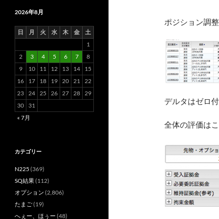
2026年8月
ポジション調整
日
月
火
水
木
金
土
1
2
3
4
5
6
7
8
9
10
11
12
13
14
15
16
17
18
19
20
21
22
23
24
25
26
27
28
29
デルタはゼロ付
30
31
« 7月
全体の評価はこ
カテゴリー
N225
(369)
SQ結果
(112)
オプション
(2,806)
たまご
(19)
へぇー、ほぅー
(48)