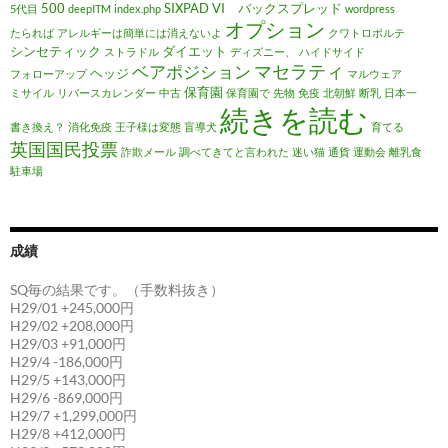
500
SIXPAD
VI バックスプレッド
5代目
deepITM
index.php
wordpress
オプション
たられば
アレルギーは簡単には消えないよ
クワトロポルテ
シンセティック
ダイエット
ストラドル
ディズニー、
ハイドサイド
マセラティ
ベアポジション
ヘッジ
フォローアップ
マルウェア
保育園
ミサイル
リバースカレンダー
中古
保育園で
先物
免疫
北朝鮮
断乳
日本一
続きを読む
書き換え？
消化免疫
王子様は変態
盲導犬
育てる
英国国民投票
詐欺メール
調べてきてと言われた
迷い猫
通貨
運動会
離乳食
駐車場
成績
SQ毎の結果です。（手数料抜き）
H29/01 +245,000円
H29/02 +208,000円
H29/03 +91,000円
H29/4 -186,000円
H29/5 +143,000円
H29/6 -869,000円
H29/7 +1,299,000円
H29/8 +412,000円