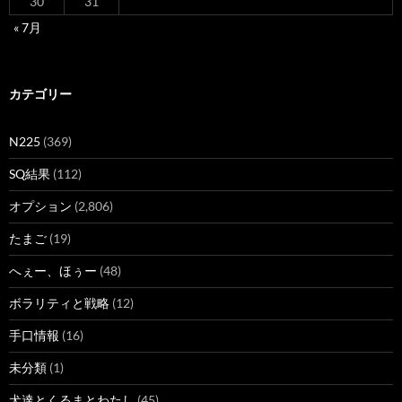
30
31
« 7月
カテゴリー
N225
(369)
SQ結果
(112)
オプション
(2,806)
たまご
(19)
へぇー、ほぅー
(48)
ボラリティと戦略
(12)
手口情報
(16)
未分類
(1)
犬達とくるまとわたし
(45)