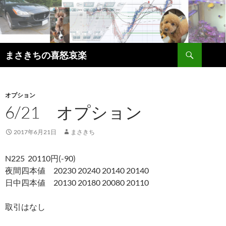
コ
ン
テ
ン
検
ツ
まさきちの喜怒哀楽
索
へ
ス
キ
オプション
ッ
6/21 オプション
プ
2017年6月21日
まさきち
N225 20110円(-90)
夜間四本値 20230 20240 20140 20140
日中四本値 20130 20180 20080 20110
取引はなし