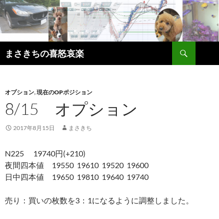
コ
ン
テ
ン
検
ツ
まさきちの喜怒哀楽
索
へ
ス
キ
オプション
,
現在のOPポジション
ッ
8/15 オプション
プ
2017年8月15日
まさきち
N225 19740円(+210)
夜間四本値 19550 19610 19520 19600
日中四本値 19650 19810 19640 19740
売り：買いの枚数を3：1になるように調整しました。