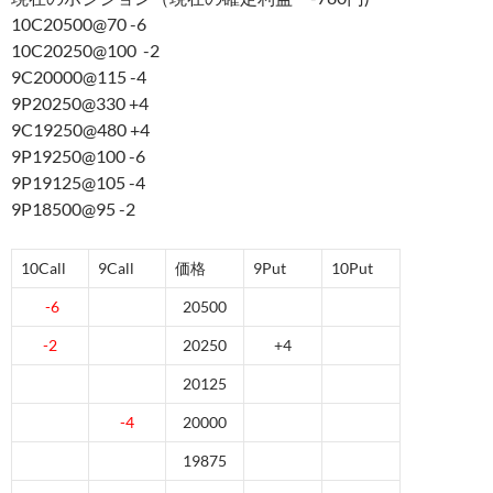
10C20500@70 -6
10C20250@100 -2
9C20000@115 -4
9P20250@330 +4
9C19250@480 +4
9P19250@100 -6
9P19125@105 -4
9P18500@95 -2
10Call
9Call
価格
9Put
10Put
-6
20500
-2
20250
+4
20125
-4
20000
19875