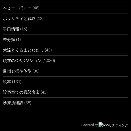
へぇー、ほぅー
(48)
ボラリティと戦略
(12)
手口情報
(16)
未分類
(1)
犬達とくるまとわたし
(45)
現在のOPポジション
(1,030)
目指せ標準体型
(30)
絵本
(131)
診察室での喜怒哀楽
(45)
診療所建設
(39)
Powered by