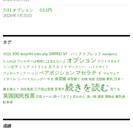
7/31 オプション -53.5円
2026年7月31日
タグ
500
SIXPAD
VI バックスプレッド
5代目
deepITM
index.php
wordpress
オプション
たられば
アレルギーは簡単には消えないよ
クワトロポルテ
シンセティック
ダイエット
ストラドル
ディズニー、
ハイドサイド
マセラティ
ベアポジション
ヘッジ
フォローアップ
マルウェア
保育園
ミサイル
リバースカレンダー
中古
保育園で
先物
免疫
北朝鮮
断乳
日本一
続きを読む
書き換え？
消化免疫
王子様は変態
盲導犬
育てる
英国国民投票
詐欺メール
調べてきてと言われた
迷い猫
通貨
運動会
離乳食
駐車場
成績