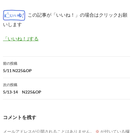
この記事が「いいね！」の場合はクリックお願
いします
「いいね！｣する
投
前の投稿
稿
5/11 N225&OP
ナ
次の投稿
ビ
5/13-14 N225&OP
ゲ
ー
コメントを残す
シ
メールアドレスが公開されることはありません。
※
が付いている欄