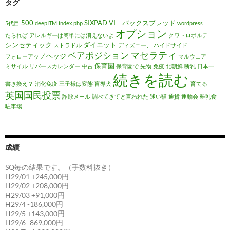
タグ
500
SIXPAD
VI バックスプレッド
5代目
deepITM
index.php
wordpress
オプション
たられば
アレルギーは簡単には消えないよ
クワトロポルテ
シンセティック
ダイエット
ストラドル
ディズニー、
ハイドサイド
マセラティ
ベアポジション
ヘッジ
フォローアップ
マルウェア
保育園
ミサイル
リバースカレンダー
中古
保育園で
先物
免疫
北朝鮮
断乳
日本一
続きを読む
書き換え？
消化免疫
王子様は変態
盲導犬
育てる
英国国民投票
詐欺メール
調べてきてと言われた
迷い猫
通貨
運動会
離乳食
駐車場
成績
SQ毎の結果です。（手数料抜き）
H29/01 +245,000円
H29/02 +208,000円
H29/03 +91,000円
H29/4 -186,000円
H29/5 +143,000円
H29/6 -869,000円