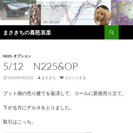
コ
ン
テ
ン
検
ツ
まさきちの喜怒哀楽
索
へ
ス
キ
N225
,
オプション
ッ
5/12 N225&OP
プ
2015年5月12日
まさきち
コメントする
プット側の売り建てを返済して、コールに新規売り立て。
下がる方にデルタをとりました。
取引はこっち。