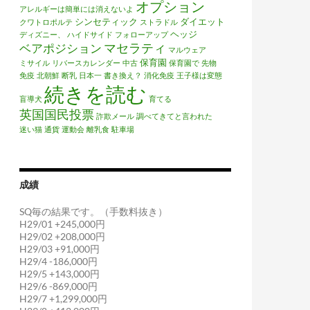
オプション
アレルギーは簡単には消えないよ
シンセティック
ダイエット
クワトロポルテ
ストラドル
ヘッジ
ディズニー、
ハイドサイド
フォローアップ
マセラティ
ベアポジション
マルウェア
保育園
ミサイル
リバースカレンダー
中古
保育園で
先物
免疫
北朝鮮
断乳
日本一
書き換え？
消化免疫
王子様は変態
続きを読む
盲導犬
育てる
英国国民投票
詐欺メール
調べてきてと言われた
迷い猫
通貨
運動会
離乳食
駐車場
成績
SQ毎の結果です。（手数料抜き）
H29/01 +245,000円
H29/02 +208,000円
H29/03 +91,000円
H29/4 -186,000円
H29/5 +143,000円
H29/6 -869,000円
H29/7 +1,299,000円