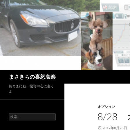
コ
ン
テ
ン
ツ
へ
ス
キ
ッ
プ
検
まさきちの喜怒哀楽
索
気ままにね、投資中心に書く
よ
オプション
8/28
検
索:
2017年8月28日