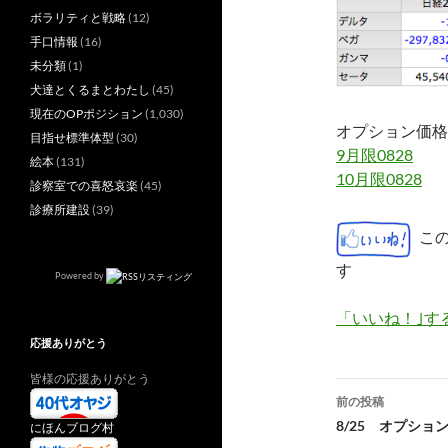
ボラリティと戦略
(12)
手口情報
(16)
未分類
(1)
犬達とくるまとわたし
(45)
現在のOPポジション
(1,030)
オプション価格
目指せ標準体型
(30)
9月限0828
絵本
(131)
10月限0828
診察室での喜怒哀楽
(45)
診療所建設
(39)
こ
す
Powered by
「いいね！｣す
応援ありがとう
皆様の応援ありがとう
投
前の投稿
稿
8/25 オプション
にほんブログ村