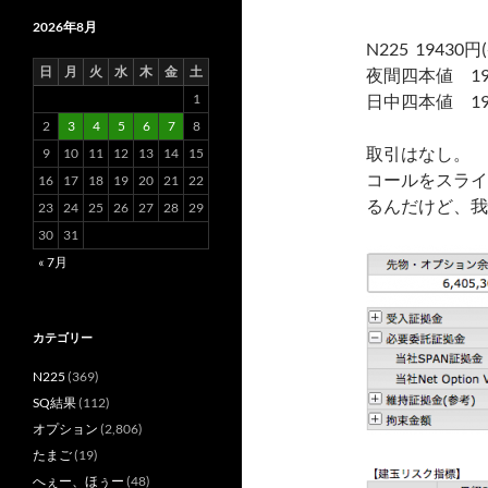
2026年8月
N225 19430円(
日
月
火
水
木
金
土
夜間四本値 19440
1
日中四本値 19470
2
3
4
5
6
7
8
取引はなし。
9
10
11
12
13
14
15
コールをスライ
16
17
18
19
20
21
22
るんだけど、我
23
24
25
26
27
28
29
30
31
« 7月
カテゴリー
N225
(369)
SQ結果
(112)
オプション
(2,806)
たまご
(19)
へぇー、ほぅー
(48)