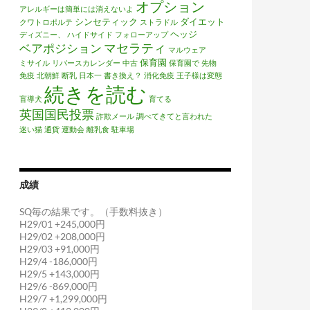
オプション
アレルギーは簡単には消えないよ
シンセティック
ダイエット
クワトロポルテ
ストラドル
ヘッジ
ディズニー、
ハイドサイド
フォローアップ
マセラティ
ベアポジション
マルウェア
保育園
ミサイル
リバースカレンダー
中古
保育園で
先物
免疫
北朝鮮
断乳
日本一
書き換え？
消化免疫
王子様は変態
続きを読む
盲導犬
育てる
英国国民投票
詐欺メール
調べてきてと言われた
迷い猫
通貨
運動会
離乳食
駐車場
成績
SQ毎の結果です。（手数料抜き）
H29/01 +245,000円
H29/02 +208,000円
H29/03 +91,000円
H29/4 -186,000円
H29/5 +143,000円
H29/6 -869,000円
H29/7 +1,299,000円