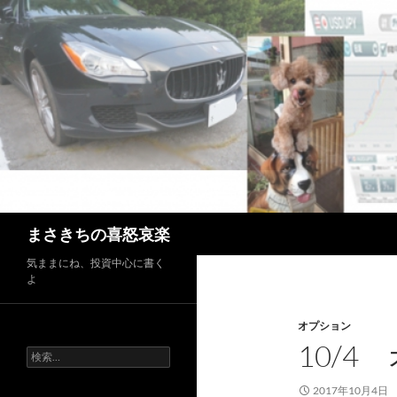
コ
ン
テ
ン
ツ
へ
ス
キ
ッ
プ
検
まさきちの喜怒哀楽
索
気ままにね、投資中心に書く
よ
オプション
10/4
検
索:
2017年10月4日