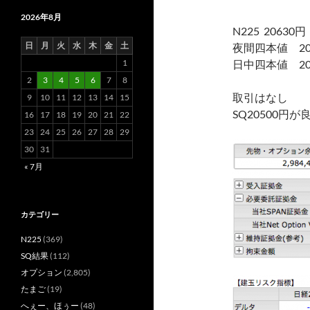
2026年8月
N225 20630
日
月
火
水
木
金
土
夜間四本値 20600
1
日中四本値 20640
2
3
4
5
6
7
8
取引はなし
9
10
11
12
13
14
15
SQ20500円が
16
17
18
19
20
21
22
23
24
25
26
27
28
29
30
31
« 7月
カテゴリー
N225
(369)
SQ結果
(112)
オプション
(2,805)
たまご
(19)
へぇー、ほぅー
(48)