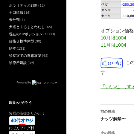
ボラリティと戦略
(12)
手口情報
(16)
未分類
(1)
犬達とくるまとわたし
(45)
オプション価格
現在のOPポジション
(1,030)
10月限1004
目指せ標準体型
(30)
11月限1004
絵本
(131)
診察室での喜怒哀楽
(45)
こ
診療所建設
(39)
す
Powered by
「いいね！｣す
応援ありがとう
投
前の投稿
皆様の応援ありがとう
稿
ナッツ解禁〜
ナ
にほんブログ村
次の投稿