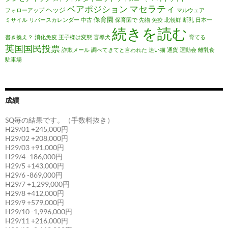
マセラティ
ベアポジション
ヘッジ
フォローアップ
マルウェア
保育園
ミサイル
リバースカレンダー
中古
保育園で
先物
免疫
北朝鮮
断乳
日本一
続きを読む
書き換え？
消化免疫
王子様は変態
盲導犬
育てる
英国国民投票
詐欺メール
調べてきてと言われた
迷い猫
通貨
運動会
離乳食
駐車場
成績
SQ毎の結果です。（手数料抜き）
H29/01 +245,000円
H29/02 +208,000円
H29/03 +91,000円
H29/4 -186,000円
H29/5 +143,000円
H29/6 -869,000円
H29/7 +1,299,000円
H29/8 +412,000円
H29/9 +579,000円
H29/10 -1,996,000円
H29/11 +216,000円