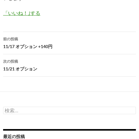
「いいね！｣する
投
前の投稿
稿
11/17 オプション +140円
ナ
次の投稿
ビ
11/21 オプション
ゲ
ー
シ
検
ョ
索:
ン
最近の投稿