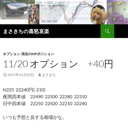
コ
ン
テ
ン
検
ツ
まさきちの喜怒哀楽
索
へ
ス
キ
オプション
,
現在のOPポジション
ッ
11/20 オプション +40円
プ
2017年11月20日
まさきち
N225 22240円(-210)
夜間四本値 22490 22500 22280 22310
日中四本値 22250 22420 22210 22240
いつも予想と反する相場かな。