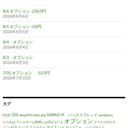
8/6 オプション -236.0円
2026年8月6日
8/5 オプション -3.0円
2026年8月5日
8/4 オプション
2026年8月4日
8/3 オプション
2026年8月3日
7/31 オプション -53.5円
2026年7月31日
タグ
500
SIXPAD
VI バックスプレッド
5代目
deepITM
index.php
wordpress
オプション
たられば
アレルギーは簡単には消えないよ
クワトロポルテ
シンセティック
ダイエット
ストラドル
ディズニー、
ハイドサイド