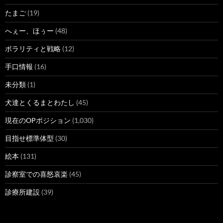
たまご
(19)
へぇー、ほぅー
(48)
ボラリティと戦略
(12)
手口情報
(16)
未分類
(1)
犬達とくるまとわたし
(45)
現在のOPポジション
(1,030)
目指せ標準体型
(30)
絵本
(131)
診察室での喜怒哀楽
(45)
診療所建設
(39)