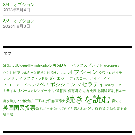
8/4 オプション
2026年8月4日
8/3 オプション
2026年8月3日
タグ
500
SIXPAD
VI バックスプレッド
5代目
deepITM
index.php
wordpress
オプション
たられば
アレルギーは簡単には消えないよ
クワトロポルテ
シンセティック
ダイエット
ストラドル
ディズニー、
ハイドサイド
マセラティ
ベアポジション
ヘッジ
フォローアップ
マルウェア
保育園
ミサイル
リバースカレンダー
中古
保育園で
先物
免疫
北朝鮮
断乳
日本一
続きを読む
書き換え？
消化免疫
王子様は変態
盲導犬
育てる
英国国民投票
詐欺メール
調べてきてと言われた
迷い猫
通貨
運動会
離乳食
駐車場