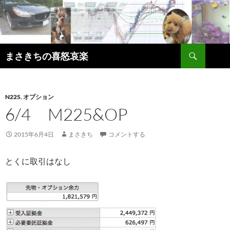
コ
ン
テ
ン
検
ツ
まさきちの喜怒哀楽
索
へ
ス
キ
N225
,
オプション
ッ
6/4 M225&OP
プ
2015年6月4日
まさきち
コメントする
とくに取引はなし