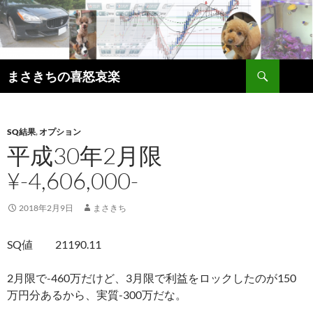
コ
ン
テ
ン
検
ツ
まさきちの喜怒哀楽
索
へ
ス
キ
SQ結果
,
オプション
ッ
平成30年2月限
プ
¥-4,606,000-
2018年2月9日
まさきち
SQ値 21190.11
2月限で-460万だけど、3月限で利益をロックしたのが150
万円分あるから、実質-300万だな。