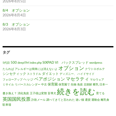
2026年8月5日
8/4 オプション
2026年8月4日
8/3 オプション
2026年8月3日
タグ
500
SIXPAD
VI バックスプレッド
5代目
deepITM
index.php
wordpress
オプション
たられば
アレルギーは簡単には消えないよ
クワトロポルテ
シンセティック
ダイエット
ストラドル
ディズニー、
ハイドサイド
マセラティ
ベアポジション
ヘッジ
フォローアップ
マルウェア
保育園
ミサイル
リバースカレンダー
中古
保育園で
先物
免疫
北朝鮮
断乳
日本一
続きを読む
書き換え？
消化免疫
王子様は変態
盲導犬
育てる
英国国民投票
詐欺メール
調べてきてと言われた
迷い猫
通貨
運動会
離乳食
駐車場