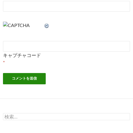
キャプチャコード
*
検
索: