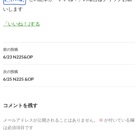
いします
「いいね！｣する
投
前の投稿
稿
6/23 N225&OP
ナ
次の投稿
ビ
6/25 N225 &OP
ゲ
ー
コメントを残す
シ
メールアドレスが公開されることはありません。
※
が付いている欄
ョ
は必須項目です
ン