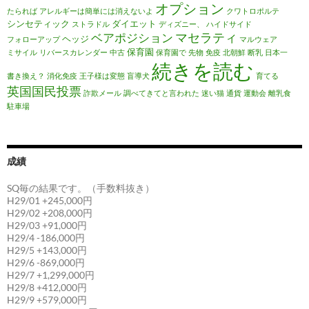
オプション
たられば
アレルギーは簡単には消えないよ
クワトロポルテ
シンセティック
ダイエット
ストラドル
ディズニー、
ハイドサイド
マセラティ
ベアポジション
ヘッジ
フォローアップ
マルウェア
保育園
ミサイル
リバースカレンダー
中古
保育園で
先物
免疫
北朝鮮
断乳
日本一
続きを読む
書き換え？
消化免疫
王子様は変態
盲導犬
育てる
英国国民投票
詐欺メール
調べてきてと言われた
迷い猫
通貨
運動会
離乳食
駐車場
成績
SQ毎の結果です。（手数料抜き）
H29/01 +245,000円
H29/02 +208,000円
H29/03 +91,000円
H29/4 -186,000円
H29/5 +143,000円
H29/6 -869,000円
H29/7 +1,299,000円
H29/8 +412,000円
H29/9 +579,000円