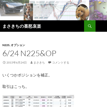
コ
ン
テ
ン
検
ツ
まさきちの喜怒哀楽
索
へ
ス
キ
N225
,
オプション
ッ
6/24 N225&OP
プ
2015年6月24日
まさきち
コメントする
いくつかポジションを補正。
取引はこっち。