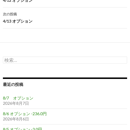
稿
4/12 オプション
ナ
次の投稿
ビ
4/13 オプション
ゲ
ー
シ
検
ョ
索:
ン
最近の投稿
8/7 オプション
2026年8月7日
8/6 オプション -236.0円
2026年8月6日
8/5 オプション -3.0円