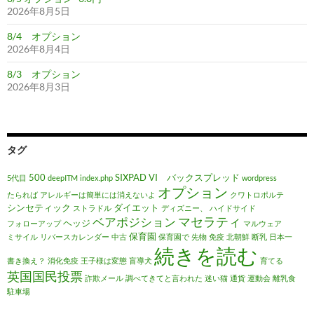
2026年8月5日
8/4 オプション
2026年8月4日
8/3 オプション
2026年8月3日
タグ
500
SIXPAD
VI バックスプレッド
5代目
deepITM
index.php
wordpress
オプション
たられば
アレルギーは簡単には消えないよ
クワトロポルテ
シンセティック
ダイエット
ストラドル
ディズニー、
ハイドサイド
マセラティ
ベアポジション
ヘッジ
フォローアップ
マルウェア
保育園
ミサイル
リバースカレンダー
中古
保育園で
先物
免疫
北朝鮮
断乳
日本一
続きを読む
書き換え？
消化免疫
王子様は変態
盲導犬
育てる
英国国民投票
詐欺メール
調べてきてと言われた
迷い猫
通貨
運動会
離乳食
駐車場