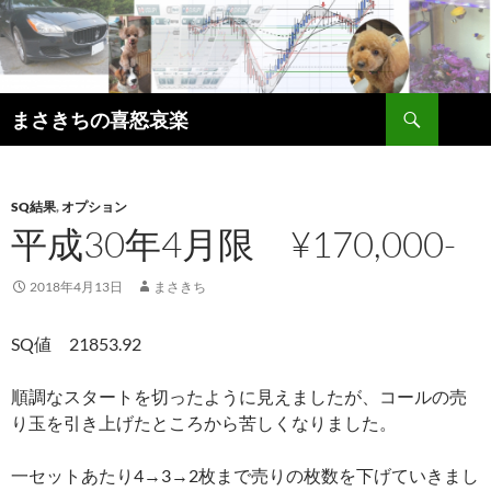
コ
ン
テ
ン
検
ツ
まさきちの喜怒哀楽
索
へ
ス
キ
SQ結果
,
オプション
ッ
平成30年4月限 ¥170,000-
プ
2018年4月13日
まさきち
SQ値 21853.92
順調なスタートを切ったように見えましたが、コールの売
り玉を引き上げたところから苦しくなりました。
一セットあたり4→3→2枚まで売りの枚数を下げていきまし