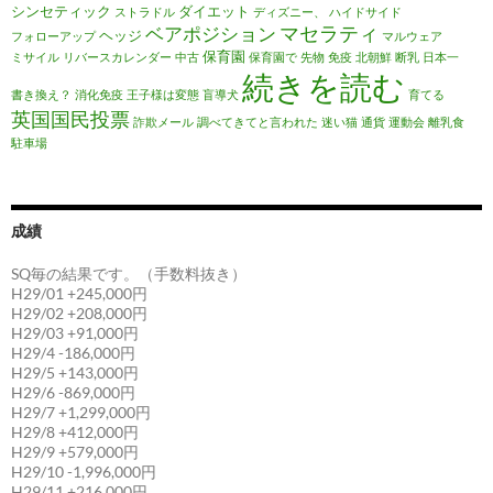
シンセティック
ダイエット
ストラドル
ディズニー、
ハイドサイド
マセラティ
ベアポジション
ヘッジ
フォローアップ
マルウェア
保育園
ミサイル
リバースカレンダー
中古
保育園で
先物
免疫
北朝鮮
断乳
日本一
続きを読む
書き換え？
消化免疫
王子様は変態
盲導犬
育てる
英国国民投票
詐欺メール
調べてきてと言われた
迷い猫
通貨
運動会
離乳食
駐車場
成績
SQ毎の結果です。（手数料抜き）
H29/01 +245,000円
H29/02 +208,000円
H29/03 +91,000円
H29/4 -186,000円
H29/5 +143,000円
H29/6 -869,000円
H29/7 +1,299,000円
H29/8 +412,000円
H29/9 +579,000円
H29/10 -1,996,000円
H29/11 +216,000円