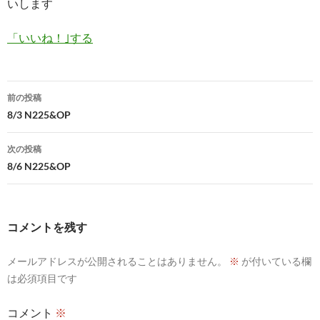
いします
「いいね！｣する
投
前の投稿
稿
8/3 N225&OP
ナ
次の投稿
ビ
8/6 N225&OP
ゲ
ー
コメントを残す
シ
メールアドレスが公開されることはありません。
※
が付いている欄
ョ
は必須項目です
ン
コメント
※