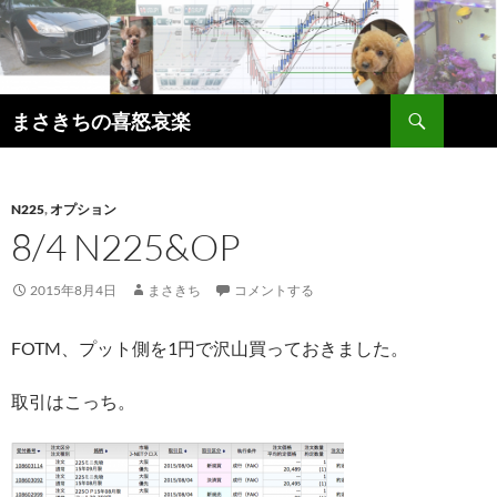
コ
ン
テ
ン
検
ツ
まさきちの喜怒哀楽
索
へ
ス
キ
N225
,
オプション
ッ
8/4 N225&OP
プ
2015年8月4日
まさきち
コメントする
FOTM、プット側を1円で沢山買っておきました。
取引はこっち。