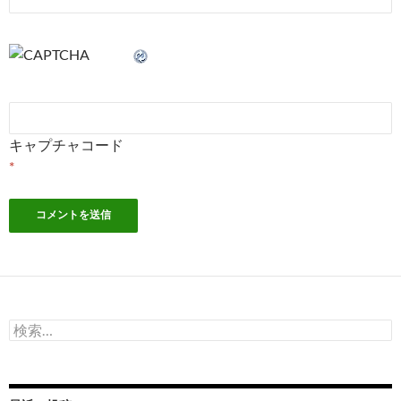
キャプチャコード
*
検
索: