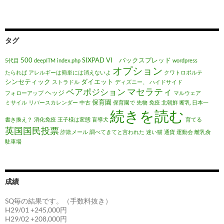
タグ
500
SIXPAD
VI バックスプレッド
5代目
deepITM
index.php
wordpress
オプション
たられば
アレルギーは簡単には消えないよ
クワトロポルテ
シンセティック
ダイエット
ストラドル
ディズニー、
ハイドサイド
マセラティ
ベアポジション
ヘッジ
フォローアップ
マルウェア
保育園
ミサイル
リバースカレンダー
中古
保育園で
先物
免疫
北朝鮮
断乳
日本一
続きを読む
書き換え？
消化免疫
王子様は変態
盲導犬
育てる
英国国民投票
詐欺メール
調べてきてと言われた
迷い猫
通貨
運動会
離乳食
駐車場
成績
SQ毎の結果です。（手数料抜き）
H29/01 +245,000円
H29/02 +208,000円