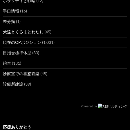
ボラリティと戦略
(12)
手口情報
(16)
未分類
(1)
犬達とくるまとわたし
(45)
現在のOPポジション
(1,031)
目指せ標準体型
(30)
絵本
(131)
診察室での喜怒哀楽
(45)
診療所建設
(39)
Powered by
応援ありがとう