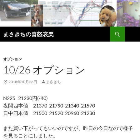
コ
ン
テ
ン
検
ツ
まさきちの喜怒哀楽
索
へ
ス
キ
オプション
ッ
10/26 オプション
プ
2018年10月26日
まさきち
N225 21230円(-40)
夜間四本値 21370 21790 21340 21570
日中四本値 21500 21520 20960 21230
また買い下がってもいいのですが、昨日の今日なので様子
を見ることにしました。