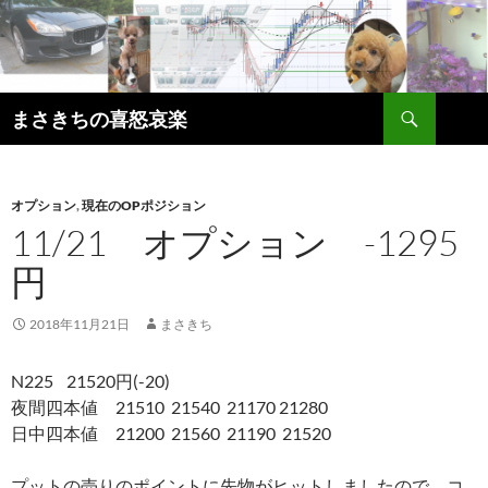
コ
ン
テ
ン
検
ツ
まさきちの喜怒哀楽
索
へ
ス
キ
オプション
,
現在のOPポジション
ッ
11/21 オプション -1295
プ
円
2018年11月21日
まさきち
N225 21520円(-20)
夜間四本値 21510 21540 21170 21280
日中四本値 21200 21560 21190 21520
プットの売りのポイントに先物がヒットしましたので、コ