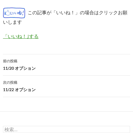
この記事が「いいね！」の場合はクリックお願
いします
「いいね！｣する
投
前の投稿
稿
11/20 オプション
ナ
次の投稿
ビ
11/22 オプション
ゲ
ー
シ
検
ョ