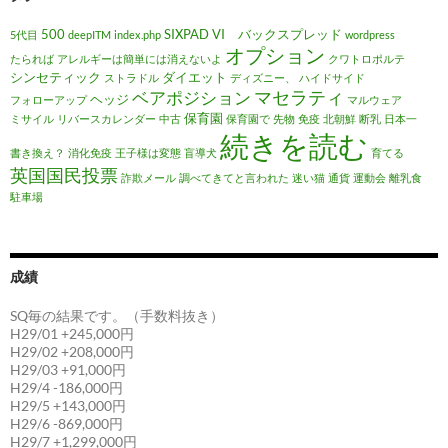
500
SIXPAD
VI バックスプレッド
5代目
deepITM
index.php
wordpress
オプション
たられば
アレルギーは簡単には消えないよ
クワトロポルテ
シンセティック
ダイエット
ストラドル
ディズニー、
ハイドサイド
マセラティ
ベアポジション
ヘッジ
フォローアップ
マルウェア
保育園
ミサイル
リバースカレンダー
中古
保育園で
先物
免疫
北朝鮮
断乳
日本一
続きを読む
書き換え？
消化免疫
王子様は変態
盲導犬
育てる
英国国民投票
詐欺メール
調べてきてと言われた
迷い猫
通貨
運動会
離乳食
駐車場
成績
SQ毎の結果です。（手数料抜き）
H29/01 +245,000円
H29/02 +208,000円
H29/03 +91,000円
H29/4 -186,000円
H29/5 +143,000円
H29/6 -869,000円
H29/7 +1,299,000円